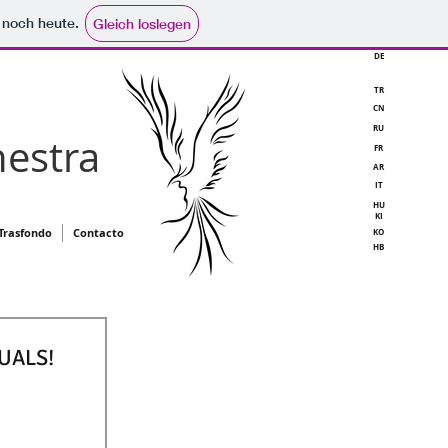
e noch heute.
Gleich loslegen
DE
TR
CN
RU
estra
FR
AR
IT
HU
KI
Trasfondo
Contacto
KO
HB
SUALS!