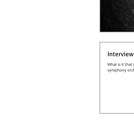
Interview 
What is it that
symphony orche