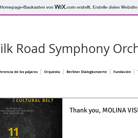
m Homepage-Baukasten von
.com
erstellt. Erstelle deine Websit
Silk Road Symphony Orch
erencia de los pájaros
Orquesta
Berliner Dialogkonzerte
Fundación
Thank you, MOLINA VI