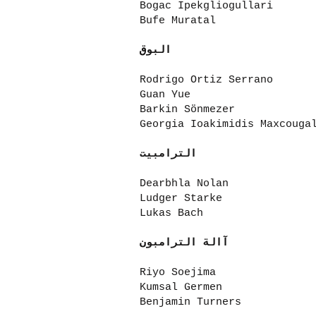
Bogac Ipekgliogullari
Bufe Muratal
البوق
Rodrigo Ortiz Serrano
Guan Yue
Barkin Sönmezer
Georgia Ioakimidis Maxcouga
الترامبيت
Dearbhla Nolan
Ludger Starke
Lukas Bach
آالة الترامبون
Riyo Soejima
Kumsal Germen
Benjamin Turners