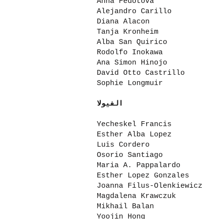
Anna Fedotova
Alejandro Carillo
Diana Alacon
Tanja Kronheim
Alba San Quirico
Rodolfo Inokawa
Ana Simon Hinojo
David Otto Castrillo
Sophie Longmuir
الفيولا
Yecheskel Francis
Esther Alba Lopez
Luis Cordero
Osorio Santiago
Maria A. Pappalardo
Esther Lopez Gonzales
Joanna Filus-Olenkiewicz
Magdalena Krawczuk
Mikhail Balan
Yoojin Hong