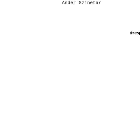
Ander Szinetar
#res